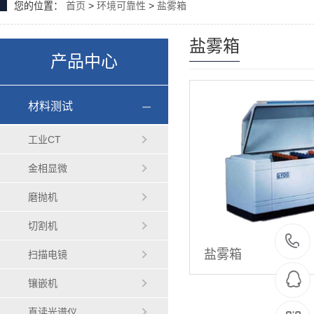
您的位置：
首页
>
环境可靠性
>
盐雾箱
盐雾箱
产品中心
材料测试
工业CT
金相显微
磨抛机
切割机
盐雾箱
扫描电镜
镶嵌机
直读光谱仪