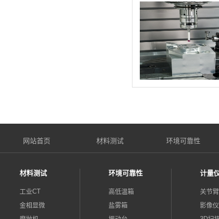
网站首页
材料测试
环境可靠性
材料测试
环境可靠性
计量
工业CT
高低温箱
关节臂
金相显微
盐雾箱
影像仪
磨抛机
振动台
3D扫