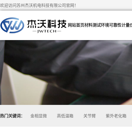
欢迎访问苏州杰沃机电科技有限公司官网！
网站首页
材料测试
环境可靠性
计量
热门关键词：
金相显微
高低温箱
关节臂
紫外老化箱