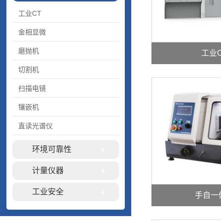
工业CT
金相显微
磨抛机
工业
切割机
扫描电镜
镶嵌机
直读光谱仪
环境可靠性
计量仪器
工业安全
手自一