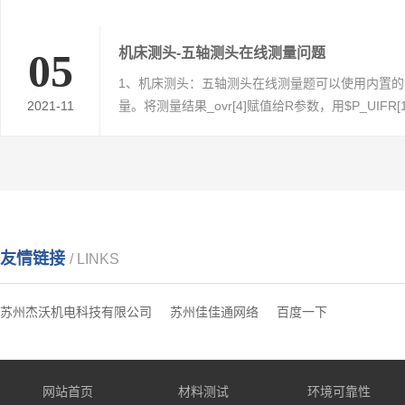
机床测头-五轴测头在线测量问题
05
1、机床测头：五轴测头在线测量题可以使用内置
2021-11
量。将测量结果_ovr[4]赋值给R参数，用$P_UIFR[1]=
命令···
友情链接
/ LINKS
苏州杰沃机电科技有限公司
苏州佳佳通网络
百度一下
网站首页
材料测试
环境可靠性