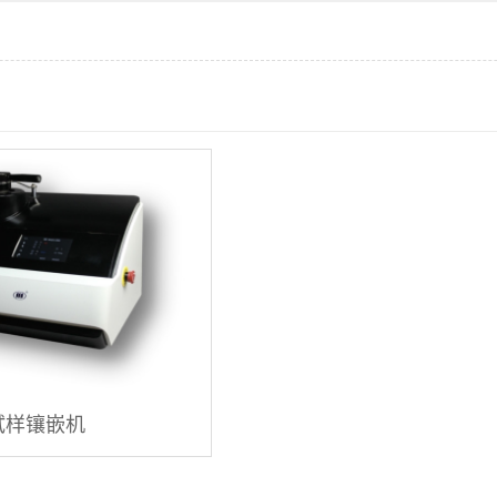
试样镶嵌机